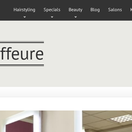
Hairstyling
Specials
Beauty
Blog
Salons
ffeure