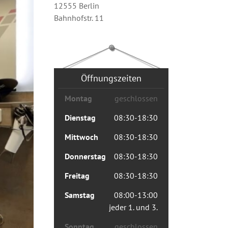
12555 Berlin
Bahnhofstr. 11
Öffnungszeiten
Montag
geschlossen
Dienstag
08:30-18:30
Mittwoch
08:30-18:30
Donnerstag
08:30-18:30
Freitag
08:30-18:30
Samstag
08:00-13:00
jeder 1. und 3.
Sonntag
geschlossen