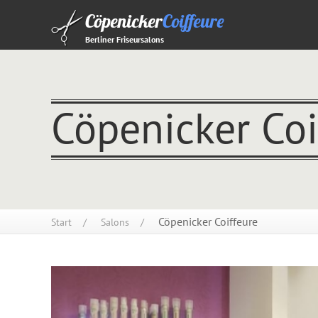
Cöpenicker
Coiffeure
Berliner Friseursalons
Cöpenicker Coi
Cöpenicker Coiffeure
Start
Salons