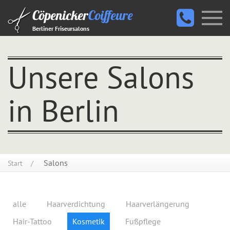
Cöpenicker
Coiffeure
Berliner Friseursalons
Unsere Salons
in Berlin
Salons
Start
alle
Haarverdichtung
Haarverlängerung
Hair-Tattoo
Kosmetik
Fußpflege