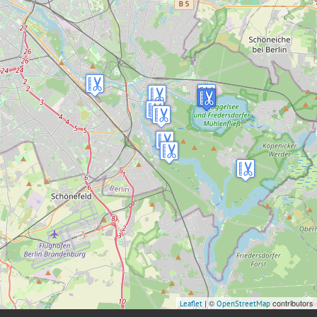
| ©
contributors
Leaflet
OpenStreetMap