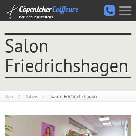
Cöpenicker
Coiffeure
Berliner Friseursalons
Salon
Friedrichshagen
Salon Friedrichshagen
Start
Salons